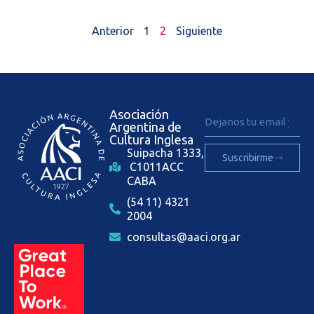
Anterior
1
2
Siguiente
Asociación
Argentina de
Cultura Inglesa
Suipacha 1333,
Suscribirme
C1011ACC
CABA
(54 11) 4321
2004
consultas@aaci.org.ar