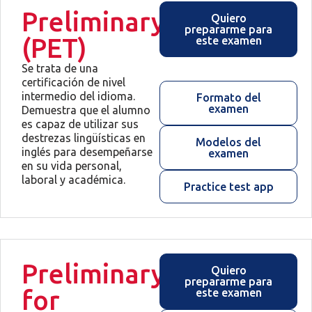
Preliminary
Quiero
prepararme para
(PET)
este examen
Se trata de una
certificación de nivel
intermedio del idioma.
Formato del
examen
Demuestra que el alumno
es capaz de utilizar sus
destrezas lingüísticas en
Modelos del
inglés para desempeñarse
examen
en su vida personal,
laboral y académica.
Practice test app
Preliminary
Quiero
prepararme para
for
este examen