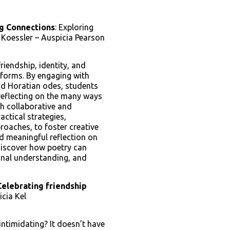
g Connections
: Exploring
 Koessler – Auspicia Pearson
riendship, identity, and
 forms. By engaging with
nd Horatian odes, students
 reflecting on the many ways
h collaborative and
ractical strategies,
roaches, to foster creative
d meaningful reflection on
 discover how poetry can
onal understanding, and
Celebrating friendship
cia Kel
ntimidating? It doesn’t have