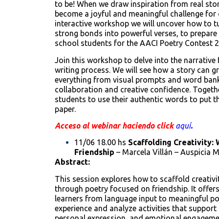
to be! When we draw inspiration from real sto
become a joyful and meaningful challenge for o
interactive workshop we will uncover how to 
strong bonds into powerful verses, to prepar
school students for the AACI Poetry Contest 2
Join this workshop to delve into the narrative
writing process. We will see how a story can 
everything from visual prompts and word banks
collaboration and creative confidence. Toget
students to use their authentic words to put 
paper.
Acceso al webinar haciendo click
aquí
.
11/06 18.00 hs
Scaffolding Creativity:
Friendship
– Marcela Villán – Auspicia 
Abstract:
This session explores how to scaffold creativi
through poetry focused on friendship. It offers
learners from language input to meaningful poe
experience and analyze activities that support
personal expression, and emotional engagemen