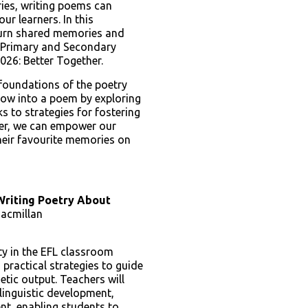
ries, writing poems can
ur learners. In this
turn shared memories and
e Primary and Secondary
026: Better Together.
 foundations of the poetry
grow into a poem by exploring
 to strategies for fostering
her, we can empower our
their favourite memories on
 Writing Poetry About
Macmillan
ty in the EFL classroom
 practical strategies to guide
tic output. Teachers will
 linguistic development,
t, enabling students to