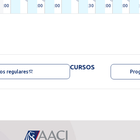
20:00
10:00
20:00
21:30
10:00
21:00
20
CURSOS
os regulares
Pro