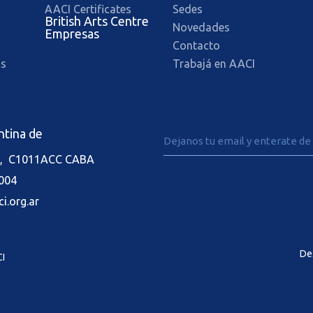
AACI Certificates
Sedes
British Arts Centre
Novedades
Empresas
Contacto
os
Trabajá en AACI
ntina de
3, C1011ACC CABA
2004
i.org.ar
De
CI