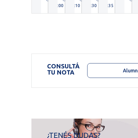
19:00
20:10
16:30
21:35
CONSULTÁ
Alumn
TU NOTA
¿TENÉS DUDAS?