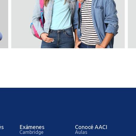
és
Exámenes
Conocé AACI
Cambridge
Aulas