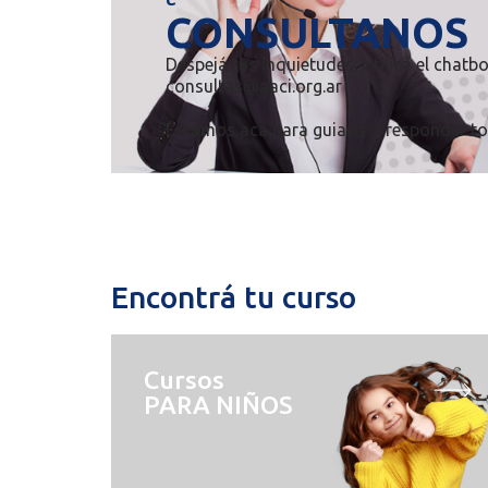
CONSULTANOS
Despejá tus inquietudes. Utilizá el
chatbo
consultas@aaci.org.ar
Estamos acá para guiarte y responder t
Encontrá tu curso
Cursos
PARA NIÑOS