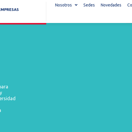
Nosotros
Sedes
Novedades
Co
EMPRESAS
para
y
versidad
a