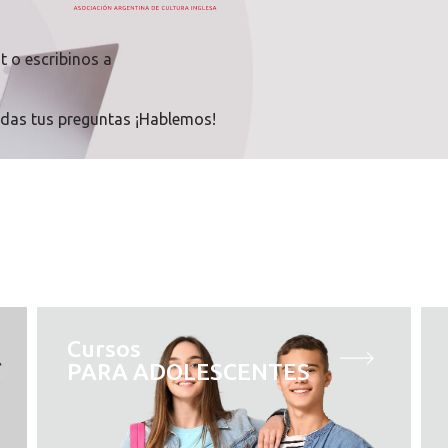
t
o escribinos a
odas tus preguntas ¡Hablemos!
Cursos
PARA ADOLESCENTES