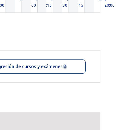
:00
21:00
20:15
16:30
20:15
20:00
gresión de cursos y exámenes