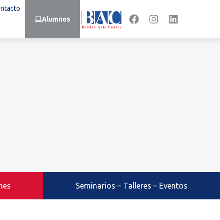
ntacto
Alumnos
nes
Seminarios – Talleres – Eventos