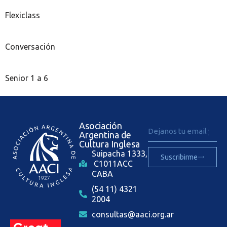
Flexiclass
Conversación
Senior 1 a 6
Asociación
Argentina de
Cultura Inglesa
Suipacha 1333,
Suscribirme
C1011ACC
CABA
(54 11) 4321
2004
consultas@aaci.org.ar