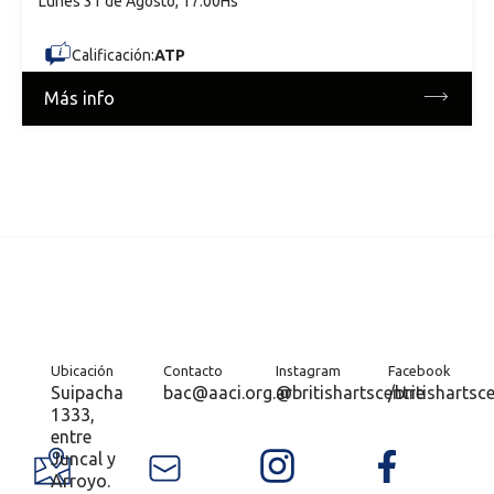
Lunes 31 de Agosto, 17:00Hs
Calificación:
ATP
Más info
Ubicación
Contacto
Instagram
Facebook
Suipacha
bac@aaci.org.ar
@britishartscentre
/britishartsc
1333,
entre
Juncal y
Arroyo.