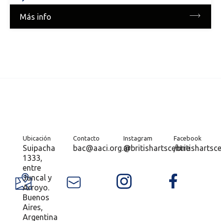
Más info
Ubicación
Contacto
Instagram
Facebook
Suipacha
bac@aaci.org.ar
@britishartscentre
/britishartsc
1333,
entre
Juncal y
Arroyo.
Buenos
Aires,
Argentina