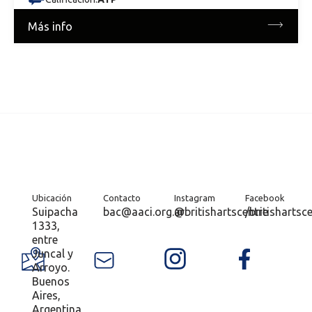
Más info
Ubicación
Contacto
Instagram
Facebook
Suipacha
bac@aaci.org.ar
@britishartscentre
/britishartsc
1333,
entre
Juncal y
Arroyo.
Buenos
Aires,
Argentina