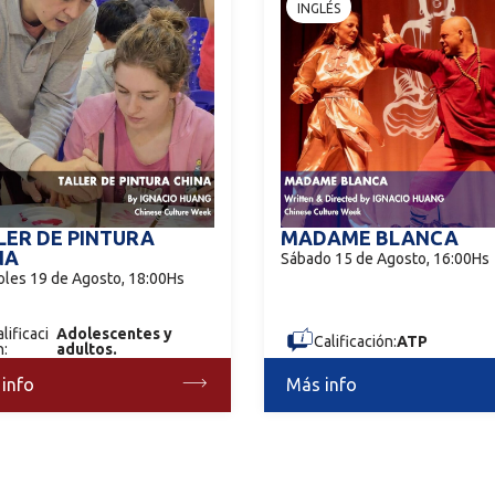
INGLÉS
LER DE PINTURA
MADAME BLANCA
NA
Sábado 15 de Agosto, 16:00Hs
oles 19 de Agosto, 18:00Hs
lificaci
Adolescentes y
Calificación:
ATP
n:
adultos.
info
Más info