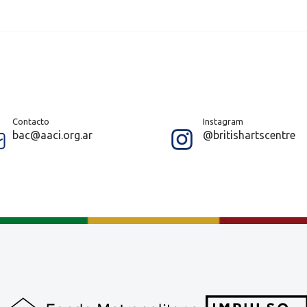
Contacto
Instagram
bac@aaci.org.ar
@britishartscentre