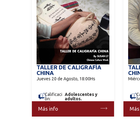
TALLER DE CALIGRAFÍA
TAL
CHINA
CHI
Jueves 20 de Agosto, 18:00Hs
Miérc
Calificaci
Adolescentes y
Ca
ón:
adultos.
ó
Más info
Más 